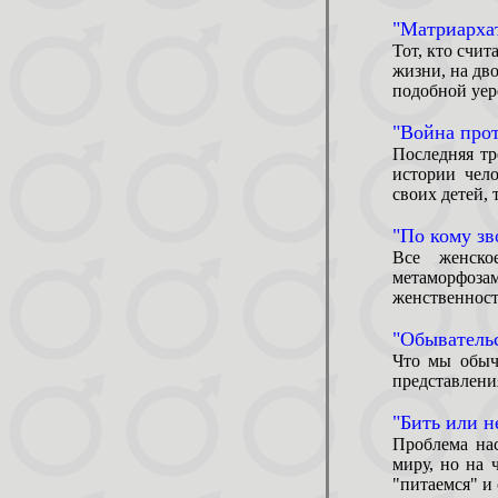
"Матриарха
Тот, кто счит
жизни, на дв
подобной уер
"Война прот
Последняя тр
истории чел
своих детей, 
"По кому зв
Все женско
метаморфо
женственност
"Обыватель
Что мы обыч
представлени
"Бить или н
Проблема нас
миру, но на 
"питаемся" и 