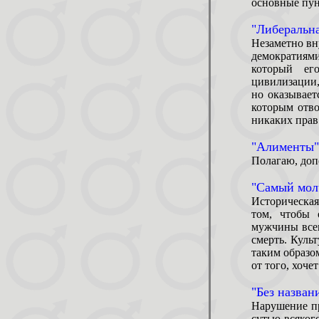
основные пун
"Либеральн
Незаметно вн
демократия
который ег
цивилизации, 
но оказывает
которым отв
никаких прав
"Алименты"
Полагаю, доп
"Самый мол
Историческая
том, чтобы 
мужчины все
смерть. Куль
таким образо
от того, хоче
"Без названи
Нарушение пр
сутью всяког