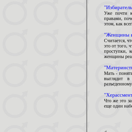
"Избирател
Уже почти к
правами, поч
этом, как вс
"Женщины и
Считается, ч
это от того, 
проступки, 
женщины реал
"Материнств
Мать - понят
выглядит в
разъеденному
"Херассмент
Что же это за
еще один наб