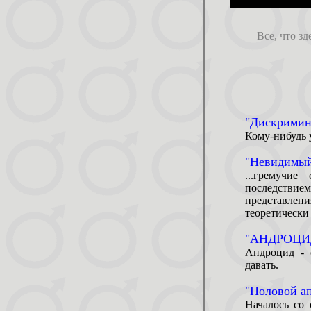
Все, что зд
"Дискримин
Кому-нибудь у
"Невидимый
...гремучие
последствие
представле
теоретически 
"АНДРОЦИ
Андроцид - 
давать.
"Половой ап
Началось со 