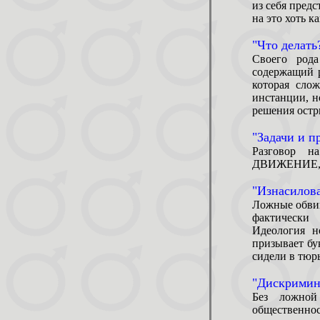
из себя пред
на это хоть к
"Что делать
Своего род
содержащий 
которая сло
инстанции, н
решения остр
"Задачи и 
Разговор н
ДВИЖЕНИЕ, чт
"Изнасилов
Ложные обвин
фактически
Идеология н
призывает бу
сидели в тюрь
"Дискримин
Без ложной
общественно