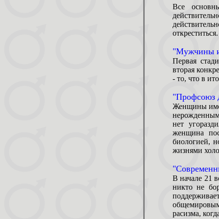
Все основны
действительн
действитель
откреститься.
"Мужчины и
Первая стад
вторая конкр
- то, что в и
"Профсоюз 
Женщины имею
нерожденным 
нет угоразд
женщина пос
биологией, 
жизнями холо
"Современн
В начале 21 в
никто не бор
поддерживае
общемировы
расизма, ког