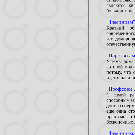
являются кв
большинства 
"Феминизм"
Краткий об
современного
что доморощ
отечественную
"Царство ам
У темы домаш
которой молч
потому, что 
идет о насил
"Профсоюз д
С самой ра
способным за
донора сперм
еще одна ст
прав смогло 
бесконечные 
"Феминизм: 