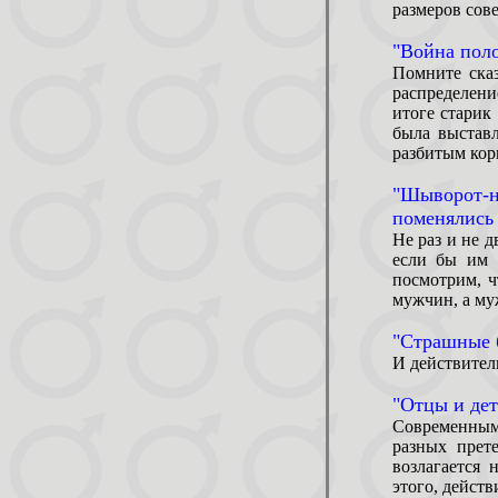
размеров сове
"Война поло
Помните сказ
распределени
итоге старик
была выставл
разбитым кор
"Шыворот-
поменялись
Не раз и не 
если бы им 
посмотрим, ч
мужчин, а му
"Страшные 
И действител
"Отцы и дет
Современным
разных прет
возлагается
этого, дейст