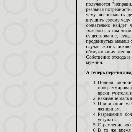
получаются "неправи
реальная потребность! 
чему воспитывать д
внушить своему чаду 
обязательно найдет, 
тяжелого, в том числ
существование, суще
продвинутых мамаш о
случае жизнь исклю
обслуживания женщин
Собственно отсюда и 
мужчин.
А теперь перечисли
Полная монопо
программировани
врачи, учителя,
наказание мальчи
Прививание мал
женщинам.
Разрешения бо
уступать".
Стремление восп
В то же время 