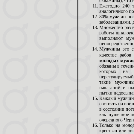
скважины), что 
Ежегодно 240 т
аналогичного по
80% мужчин посл
заболеваниями, 
Множество раз 
работы шпалоукл
выполняют муж
непосредственно
Мужчины это ед
качестве рабов
молодых мужчи
обязаны в течен
которых на п
нерегулируемый
такие мужчины
наказаний и пы
пытки недосыпан
Каждый мужчина,
состоять на вои
в состоянии пот
как пушечное м
очередного Черн
Только на моло
крестьян или зв