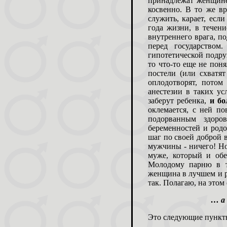
принадлежат женщине
косвенно. В то же вр
служить, карает, если
года жизни, в течени
внутреннего врага, по
перед государством
гипотетической подру
то что-то еще не поня
постели (или схватят
оплодотворят, потом 
анестезии в таких у
заберут ребенка,
и бо
оклемается, с ней по
подорванным здоро
беременностей и родов
шаг по своей доброй во
мужчины - ничего! Но
муже, который и обе
Молодому парню в т
женщина в лучшем и р
так. Полагаю, на этом
… а
Это следующие пункт