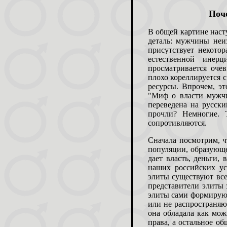
Поч
В общей картине наст
деталь: мужчины неи
присутствует некотор
естественной инер
просматривается оче
плохо кореллируется 
ресурсы. Впрочем, эт
"Миф о власти мужчи
переведена на русски
прочли? Немногие. 
сопротивляются.
Сначала посмотрим, 
популяции, образующе
дает власть, деньги,
наших российских ус
элиты существуют все
представители элиты 
элиты сами формируют
или не распространяю
она обладала как мо
права, а остальное о