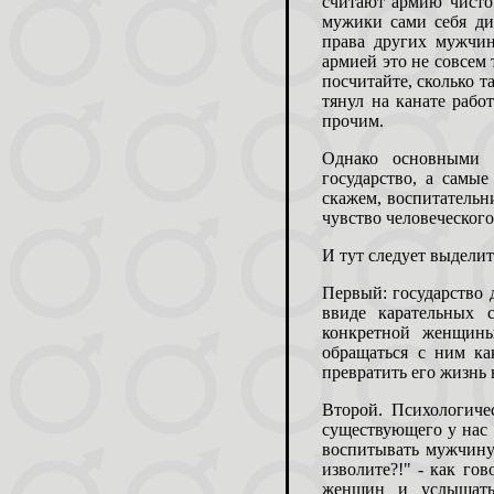
считают армию чисто
мужики сами себя ди
права других мужчин
армией это не совсем 
посчитайте, сколько т
тянул на канате рабо
прочим.
Однако основными 
государство, а самы
скажем, воспитательн
чувство человеческог
И тут следует выдели
Первый: государство 
ввиде карательных 
конкретной женщины
обращаться с ним к
превратить его жизнь в
Второй. Психологиче
существующего у нас 
воспитывать мужчину
изволите?!" - как го
женщин и услышать