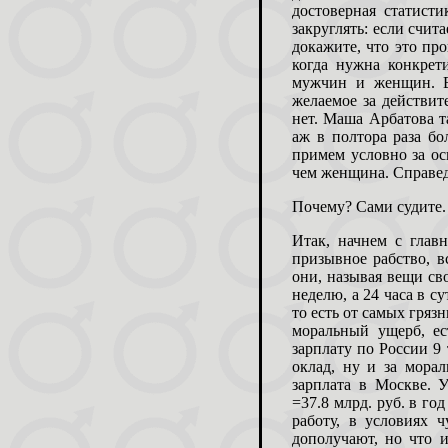
достоверная статист
закруглять: если счит
докажите, что это пр
когда нужна конкрет
мужчин и женщин. В
желаемое за действите
нет. Маша Арбатова т
аж в полтора раза б
примем условно за ос
чем женщина. Справед
Почему? Сами судите.
Итак, начнем с глав
призывное рабство, в
они, называя вещи св
неделю, а 24 часа в су
то есть от самых грязн
моральный ущерб, е
зарплату по России 9
оклад, ну и за морал
зарплата в Москве. 
=37.8 млрд. руб. в го
работу, в условиях
дополучают, но что и