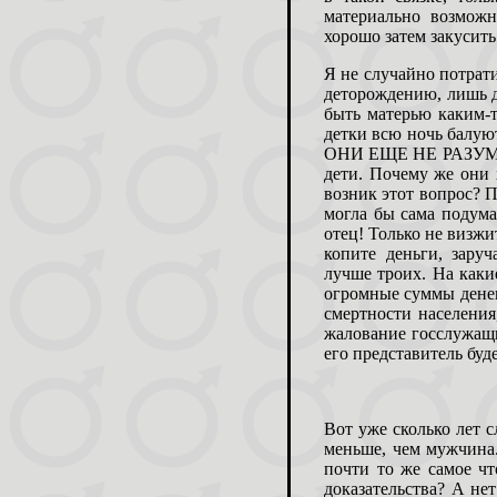
материально возмож
хорошо затем закусить 
Я не случайно потрат
деторождению, лишь д
быть матерью каким-т
детки всю ночь балуют
ОНИ ЕЩЕ НЕ РАЗУМНЫЕ
дети. Почему же они 
возник этот вопрос? 
могла бы сама подумат
отец! Только не визжи
копите деньги, зару
лучше троих. На каки
огромные суммы денег
смертности населения
жалование госслужащим
его представитель буд
Вот уже сколько лет 
меньше, чем мужчина.
почти то же самое чт
доказательства? А не