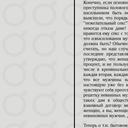
Конечно, если основн
преступника полового 
насильником быть 
выяснили, что порядк
"нежелательный секс" 
никогда отказа даме!
нравится ему секс с т
что изнасилования му
должна быть? Обычно 
считать, но наш случ
последнее представл
утверждаю, что жен
процент, и не пользу
числе в криминально
каждая вторая, кажда
что все мужчины на
настоящую уже без к
чувствуют себя преотл
решетку невинных муж
таких дам в общест
взаимный договор: м
женщин, а вы, женщин
невиновных мужчин. 
Теперь о т.н. бытовом