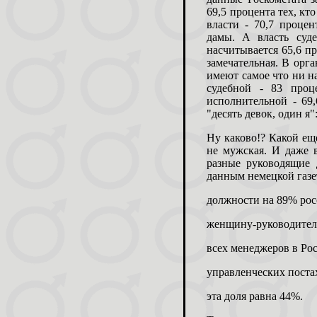
69,5 процента тех, кто
власти - 70,7 процен
дамы. А власть суде
насчитывается 65,6 п
замечательная. В орг
имеют самое что ни на
судебной - 83 проц
исполнительной - 69
"десять девок, один я
Ну каково!? Какой ещ
не мужская. И даже
разные руководящие 
данным немецкой газе
должности на 89% рос
женщину-руководител
всех менеджеров в Ро
управленческих поста
эта доля равна 44%.