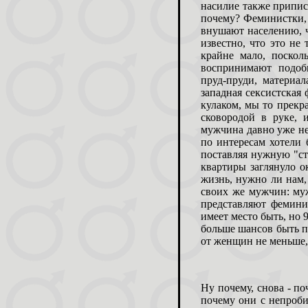
насилие также припис
почему? Феминистки, 
внушают населению, ч
известно, что это н
крайне мало, поскол
воспринимают подобн
пруд-пруди, материал
западная сексистская
кулаком, мы то прекра
сковородой в руке, 
мужчина давно уже не 
по интересам хотели 
поставляя нужную "ст
квартиры заглянуло о
жизнь, нужно ли нам
своих же мужчин: муж
представляют феминис
имеет место быть, но 
больше шансов быть п
от женщин не меньше,
Ну почему, снова - п
почему они с непроб