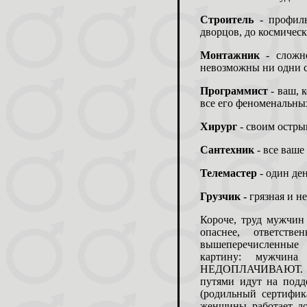
Строитель
- профиль
дворцов, до космическ
Монтажник
- сложне
невозможны ни одни с
Программист
- ваш, 
все его феноменальных
Хирург
- своим остры
Сантехник
- все ваше
Телемастер
- один де
Грузчик -
грязная и не
Короче, труд мужчин
опаснее, ответств
вышеперечисленные 
картину: мужчин
НЕДОПЛАЧИВАЮТ. Сто
путями идут на под
(родильный сертифик
женщины работает до