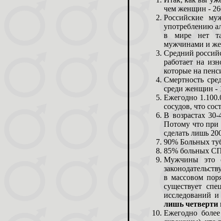
чем женщин - 26
Российские му
употреблению ал
в мире нет та
мужчинами и ж
Средний российс
работает на изн
которые на пенс
Смертность сре
среди женщин - 
Ежегодно 1.100.
сосудов, что сос
В возрастах 30
Потому что при 
сделать лишь 20
90% Больных ту
85% больных С
Мужчины это е
законодательст
в массовом поря
существует спе
исследований и
лишь четверти 
Ежегодно более