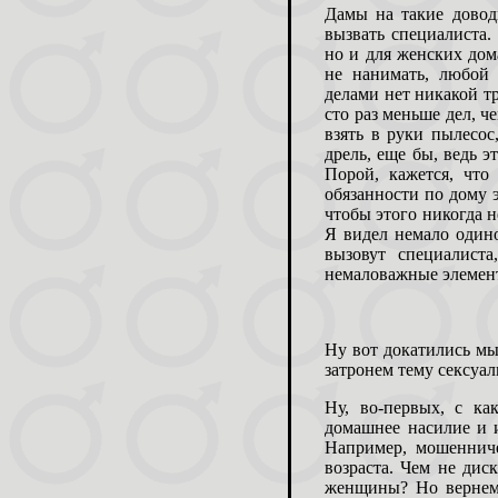
Дамы на такие довод
вызвать специалиста.
но и для женских до
не нанимать, любой
делами нет никакой т
сто раз меньше дел, ч
взять в руки пылесос
дрель, еще бы, ведь э
Порой, кажется, что
обязанности по дому э
чтобы этого никогда н
Я видел немало один
вызовут специалист
немаловажные элемент
Ну вот докатились мы 
затронем тему сексуал
Ну, во-первых, с ка
домашнее насилие и 
Например, мошеннич
возраста. Чем не дис
женщины? Но вернемс