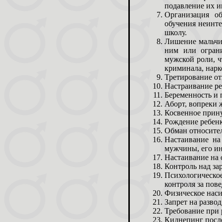
подавление их 
Организация об
обучения неинте
школу.
Лишение мальчик
ним или огран
мужской роли, ч
криминала, нарк
Третирование отц
Настраивание ре
Беременность и 
Аборт, вопреки 
Косвенное прину
Рождение ребенк
Обман относител
Настаивание на
мужчины, его ин
Настаивание на 
Контроль над за
Психологическо
контроля за пове
Физическое нас
Запрет на разво
Требование при 
Киднепинг после