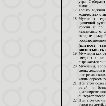
утра. Отбирают
замок.
Только мужчин 
количествах отп
Мужчины - един
циничной рутин
России и пр. з
независимо от 
которые каждый
государственном
(пятьсот ты
воспитывать 
Мужчины как отц
сведены к пол
выражаются лишь
Мужчины, вопре
своих доходов в
интересах своих
каким образом р
При этом более
детей и безд
кратковременног
он теряет свое
При этом сотни
отцов их детей,