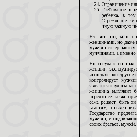
Ограничение или
Требование пере
ребенка, в то
Стремление лиш
иную важную ин
Ну вот это, конечн
женщинами, но даже и
мужчин совершаютс
мужчинами, а именно
Но государство тоже
женщин эксплуатиру
использовало другие с
контролирует мужчи
являются орудием кон
женщина выглядит б
нередко ее также при
сама решает, быть э
заметим, что женщина
Государство предла
мужчин, и подавляюще
своих братьев, мужей,