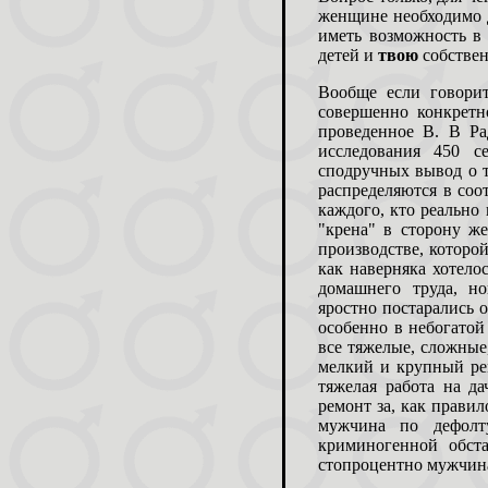
женщине необходимо д
иметь возможность в 
детей и
твою
собствен
Вообще если говори
совершенно конкретн
проведенное В. В Р
исследования 450 
сподручных вывод о т
распределяются в соот
каждого, кто реально
"крена" в сторону ж
производстве, которо
как наверняка хотело
домашнего труда, н
яростно постарались о
особенно в небогатой
все тяжелые, сложные
мелкий и крупный ре
тяжелая работа на да
ремонт за, как прави
мужчина по дефолт
криминогенной обст
стопроцентно мужчин