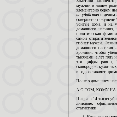
Заметили наконец-то
мужчин в нашем родн
элементарно берем и
на убийство
и делим е
совершено покушений 
убитые дома, и на 
домашнего насилия, 
политическая фемини
самой отвратительно
гибнет мужей. Фемини
домашнего насилия -
хроники, чтобы убед
тысячами, а лет пять 
эти цифры равны, 
сковородок, кухонных
в год составляет при
Но не о домашнем нас
А О ТОМ, КОМУ НА
Цифра в 14 тысяч уби
липовые, официаль
статистики:
Итак, как вы уж