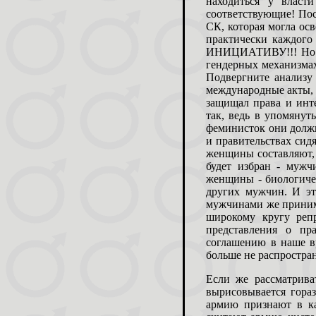
находиться у власт
соответствующие! По
СК, которая могла ос
практически каждог
ИНИЦИАТИВУ!!! Но по
гендерных механизмах
Подвергните анализу
международные акты, 
защищал права и инт
так, ведь в упомяну
феминисток они должн
и правительствах си
женщины составляют, к
будет избран - мужч
женщины - биологиче
других мужчин. И эт
мужчинами же приним
широкому кругу реп
представления о пр
соглашению в наше в
больше не распростра
Если же рассматрива
вырисовывается гора
армию признают в к