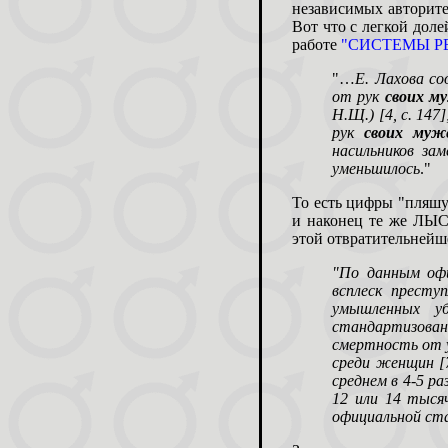
независимых авторит
Вот что с легкой дол
работе
"СИСТЕМЫ Р
"…
Е. Лахова с
от рук
своих му
Н.Щ.) [4, с. 147
рук
своих
муже
насильников за
уменьшилось
."
То есть цифры "пляшут
и наконец те же ЛЫС
этой отвратительнейш
"По данным офи
всплеск престу
умышленных уб
стандартизов
смертность от у
среди женщин [
среднем в 4-5 р
12 или 14 тыся
официальной ст