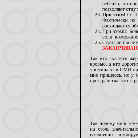
ребенка, котор
позволяют отцу 
При этом!
От 1
Фактически их 
расхищаются об
При этом!!! Бол
воли, возможно
Стоит ли после 
ЗАКАНЧИВАЮ
Так кто является же
кровью, а кто дороги
упоминают в СМИ при
мне пришлось, но у м
пространства этот ст
Так почему же в тем
на столь значительн
ежедневно зомбиру