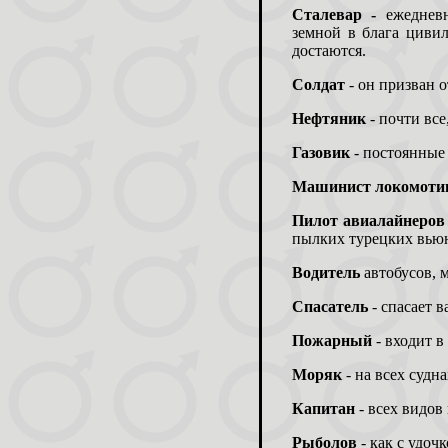
Сталевар -
ежеднев
земной в блага цивил
достаются.
Солдат
- он призван 
Нефтяник
- почти все
Газовик
- постоянные 
Машинист локомоти
Пилот авиалайнеро
пылких турецких вью
Водитель
автобусов, 
Спасатель
- спасает 
Пожарный
- входит в
Моряк
- на всех судн
Капитан
- всех видов
Рыболов
- как с удоч