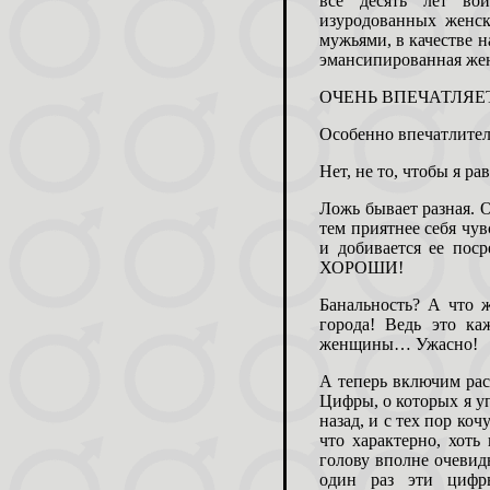
все десять лет в
изуродованных женск
мужьями, в качестве н
эмансипированная жен
ОЧЕНЬ ВПЕЧАТЛЯЕ
Особенно впечатлите
Нет, не то, чтобы я р
Ложь бывает разная. О
тем приятнее себя чув
и добивается ее пос
ХОРОШИ!
Банальность? А что ж
города! Ведь это к
женщины… Ужасно!
А теперь включим рас
Цифры, о которых я у
назад, и с тех пор ко
что характерно, хоть
голову вполне очевид
один раз эти цифр