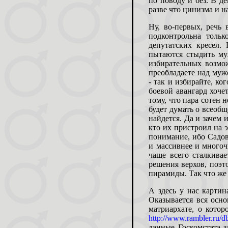
по поводу и без. В д
разве что цинизма и н
Ну, во-первых, речь
подконтрольна тольк
депутатских кресел
пытаются стыдить му
избирательных возмож
преобладаете над муж
- так и избирайте, ко
боевой авангард хочет
тому, что пара сотен 
будет думать о всеоб
найдется. Да и зачем 
кто их пристроил на э
понимание, ибо Садов
и массивнее и многоч
чаще всего сталкива
решения верхов, поэт
пирамиды. Так что же 
А здесь у нас картин
Оказывается вся осн
матриархате, о котор
http://www.rambler.ru/
данные Госкомстата з