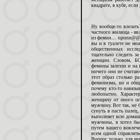
квадрате, в кубе, если
Ну вообще-то влезать
частного жилища - яв
из фемин… пропи@@ела
вы и в туалете не мо
общественных иссле
тщательно следить за
женщин. Словом, Б
фемины залезли и на к
ничего они не считают
этот образ столько р
феминизма, но и общ
почему кто-то навязы
любопытно. Характе
женщину от оного ос
мужчину. Вот так, не
сунуть в пасть палец
выполняет всю домашн
мужчины, я хотел бы
путем вашего вовлече
всем одной справлять
Вопрос только, для че