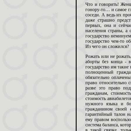
Что и говорить! Жен
гонору-то… и самое г
соседи. А ведь их про
даже страшно предст
первых, она и сейча
населения страны, а
государство неминуемо
государство чем-то о
Из чего он сложился?
Рожать или не рожать,
аборты без конца - 
государство им такие
полноценный гражда
обязательно оплачены
право относительно 
разве это право под
гражданам, стоимост
стоимость авиабилето
нужного языка и бо
гражданином своей 
гарантийный талон н
ему правом воспользо
система баланса, кото
в такой связке, тол