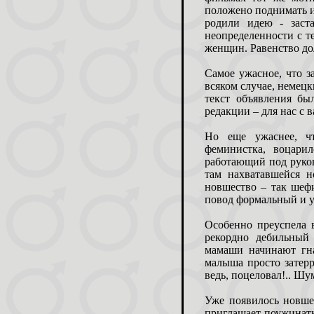
положено поднимать и
родили идею - заст
неопределенности с те
женщин. Равенство дол
Самое ужасное, что 
всяком случае, немецк
текст объявления бы
редакции – для нас с 
Но еще ужаснее, ч
феминистка, воцари
работающий под руко
там нахватавшейся 
новшество – так шефи
повод формальный и у
Особенно преуспела 
рекордно дебильный 
мамаши начинают гна
малыша просто затерр
ведь, поцеловал!.. Шу
Уже появилось новшес
приглашает поужинать.