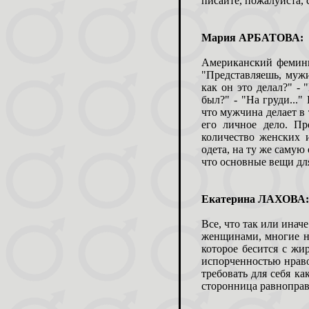
писайте, пожалуйста, 
Мария АРБАТОВА:
Американский фемини
"Представляешь, муж
как он это делал?" - 
был?" - "На груди..."
что мужчина делает в т
его личное дело. П
количество женских 
одета, на ту же самую
что основные вещи дл
Екатерина ЛАХОВА
Все, что так или ина
женщинами, многие н
которое бесится с жи
испорченностью нраво
требовать для себя к
сторонница равноправ