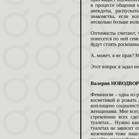
в процессе общения м
анекдоты, распускат
знакомства, если вс
несколько больше вол
Оптимисты считают, ч
понесется по ней сем
будут стоять роскошн
А, может, я не прав? М
Этот вопрос я задал 
Валерия НОВОДВО
Феминизм – одна из р
косметикой и рожать 
воплощено социалист
женщинами. Мне всегд
стремлении всех сд
туалетах... Нужно ка
туалетах не зависит о
мужчинам тоже нашл