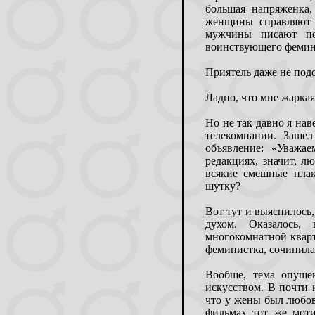
большая напряженка
женщины справляют 
мужчины писают по
воинствующего фемин
Приятель даже не подо
Ладно, что мне жаркая
Но не так давно я на
телекомпании. Зашел
объявление: «Уважа
редакциях, значит, л
всякие смешные плак
шутку?
Вот тут и выяснилось, 
духом. Оказалось,
многокомнатной кварти
феминистка, сочинила
Вообще, тема опуще
искусством. В почти 
что у жены был любов
фильмах тот же моти